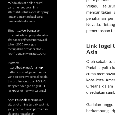
m/
adalah slot online resmi
Vegas, selur
yang menyediakan link
mencurigakan 
alternatif untuk akses slot yang
lancar dan aman bagi para
penahanan pem
pemain di Indonesia
Nevada. Tetan
pemerkosaan te
Situs
http://gerbangasia-
up.com/
adalah penyedia situs
slot
gacor
online
terpercaya di
tahun 2025 sekaligus
Link Togel 
merupakan provider slot88
Asia
resmi dengan winrate 100%!
Oleh sebab itu a
Platform
Padahal yaitu k
https://badakmasfun.shop
daftar situs slot gacor hari ini
cuma membawa s
yang terpercaya serta dikelola
kota-kota Amer
tim professional dari PG Soft
Orleans dalam
slot gacor dengan tingkat RTP
jackpot slot maxwin tertinggi
disediakan samb
Agen
Paushoki
merupakan
Gadaian unggul 
situs slot online terbaik saat ini,
yang menyediakan permainan
berkampung d
slot gacor pasti akan