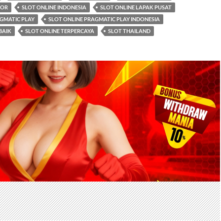
COR
SLOT ONLINE INDONESIA
SLOT ONLINE LAPAK PUSAT
AGMATIC PLAY
SLOT ONLINE PRAGMATIC PLAY INDONESIA
BAIK
SLOT ONLINE TERPERCAYA
SLOT THAILAND