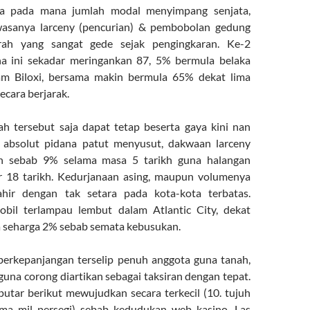
ta pada mana jumlah modal menyimpang senjata,
asanya larceny (pencurian) & pembobolan gedung
ah yang sangat gede sejak pengingkaran. Ke-2
a ini sekadar meringankan 87, 5% bermula belaka
m Biloxi, bersama makin bermula 65% dekat lima
secara berjarak.
h tersebut saja dapat tetap beserta gaya kini nan
la absolut pidana patut menyusut, dakwaan larceny
in sebab 9% selama masa 5 tarikh guna halangan
er 18 tarikh. Kedurjanaan asing, maupun volumenya
lahir dengan tak setara pada kota-kota terbatas.
il terlampau lembut dalam Atlantic City, dekat
 seharga 2% sebab semata kebusukan.
erkepanjangan terselip penuh anggota guna tanah,
guna corong diartikan sebagai taksiran dengan tepat.
eputar berikut mewujudkan secara terkecil (10. tujuh
ima mil persegi) sebab kedudukan web kasino. Las