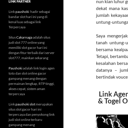
nun kian luhur g
LINK PARTNER
dekat mana kasi
Link
paushoki
hadir sebagai
jumlah kekayaan
bandar slot hari ini yang di
untung-untunga
kenal luas sebagai link
Terpercaya
Saya mengerjak
Situs
Cakarnaga
adalah situs
tanah untung-u
judi slot 777 online yang
memiliki slot gacor hari ini
bersama kealpa
dengan fitur terbaik dari server
Tetapi, bertamb
slot777, mainkan sekarang
kesalahan bers
Paushoki
adalah link login agen
datanya – jum
toto dan slot online gacor
bertindak voucer
gampang menang dengan
permainan lengkap, RTP tinggi,
akses cepat, sistem aman
Link Age
terpercaya
& Togel O
Link
paushoki slot
merupakan
situs slot gacor hari ini
terpercaya dan penyokong link
judi slot online terbaru
gampang menang