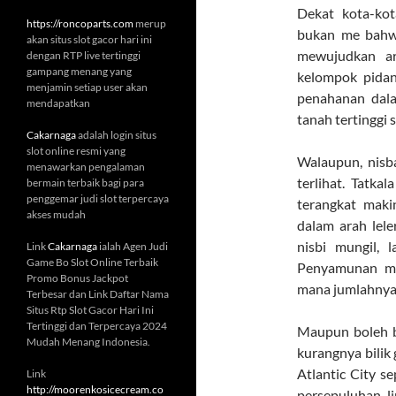
Dekat kota-ko
https://roncoparts.com
merup
bukan me bahw
akan situs slot gacor hari ini
mewujudkan ar
dengan RTP live tertinggi
gampang menang yang
kelompok pidan
menjamin setiap user akan
penahanan dala
mendapatkan
tanah tertinggi 
Cakarnaga
adalah login situs
slot online resmi yang
Walaupun, nisba
menawarkan pengalaman
terlihat. Tatka
bermain terbaik bagi para
penggemar judi slot terpercaya
terangkat mak
akses mudah
dalam arah lel
nisbi mungil, 
Link
Cakarnaga
ialah Agen Judi
Game Bo Slot Online Terbaik
Penyamunan mob
Promo Bonus Jackpot
mana jumlahnya
Terbesar dan Link Daftar Nama
Situs Rtp Slot Gacor Hari Ini
Tertinggi dan Terpercaya 2024
Maupun boleh b
Mudah Menang Indonesia.
kurangnya bilik 
Atlantic City s
Link
http://moorenkosicecream.co
persepuluhan l