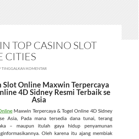
IN TOP CASINO SLOT
 CITIES
TINGGALKAN KOMENTAR
n Slot Online Maxwin Terpercaya
nline 4D Sidney Resmi Terbaik se
Asia
Online
Maxwin Terpercaya & Togel Online 4D Sidney
se Asia, Pada mana tersedia dana tunai, terang
aka – maupun itulah gaya hidup penyamunan
informasikannya. Oleh karena itu ajang membiak