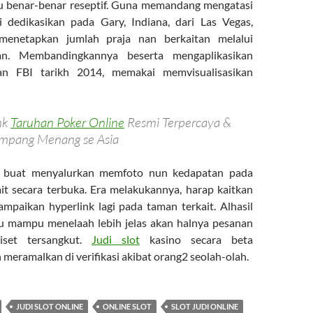
u benar-benar reseptif. Guna memandang mengatasi
 dedikasikan pada Gary, Indiana, dari Las Vegas,
menetapkan jumlah praja nan berkaitan melalui
an. Membandingkannya beserta mengaplikasikan
kan FBI tarikh 2014, memakai memvisualisasikan
nk
Taruhan Poker Online
Resmi Terpercaya &
ampang Menang se Asia
 buat menyalurkan memfoto nun kedapatan pada
t secara terbuka. Era melakukannya, harap kaitkan
mpaikan hyperlink lagi pada taman terkait. Alhasil
 mampu menelaah lebih jelas akan halnya pesanan
iset tersangkut.
Judi slot
kasino secara beta
meramalkan di verifikasi akibat orang2 seolah-olah.
JUDI SLOT ONLINE
ONLINE SLOT
SLOT JUDI ONLINE