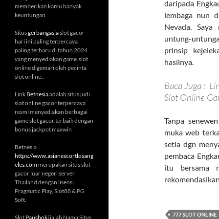
daripada Engka
memberikan kamu banyak
lembaga nun di
keuntungan.
Nevada. Saya 
Situs
gerbangasia
slot gacor
untung-untung
hari ini paling terpercaya
prinsip kejele
paling terbaru di tahun 2024
yang menyediakan game slot
hasilnya.
online digemari oleh pecinta
slot online..
Baca Juga : Li
Link
Betnesia
adalah situs judi
Slot Online G
slot online gacor terpercaya
resmi menyediakan berbagai
Tanpa senewen
game slot gacor terbaik dengan
bonus jackpot maxwin
muka web terkai
setia dgn menya
Betnesia
pembaca Engkau
https://www.asianescortlosang
eles.com
merupakan situs slot
itu bersama r
gacor luar negeri server
rekomendasikan 
Thailand dengan lisensi
Pragmatic Play, Slot88 & PG
Soft.
777 SLOT ONLINE
Slot
Paushoki
ialah Nama Situs