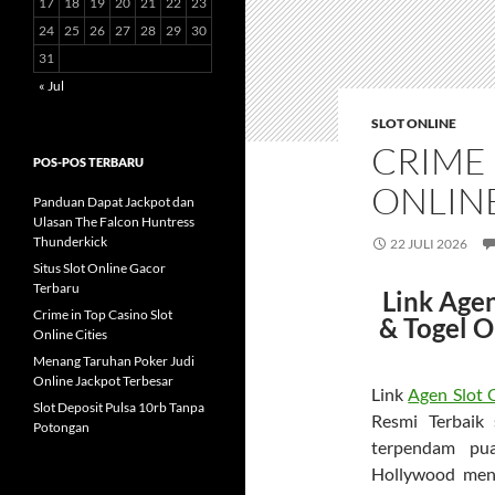
17
18
19
20
21
22
23
24
25
26
27
28
29
30
31
« Jul
SLOT ONLINE
CRIME 
POS-POS TERBARU
ONLINE
Panduan Dapat Jackpot dan
Ulasan The Falcon Huntress
Thunderkick
22 JULI 2026
Situs Slot Online Gacor
Terbaru
Link Age
Crime in Top Casino Slot
& Togel O
Online Cities
Menang Taruhan Poker Judi
Online Jackpot Terbesar
Link
Agen Slot 
Slot Deposit Pulsa 10rb Tanpa
Resmi Terbaik 
Potongan
terpendam pu
Hollywood meng