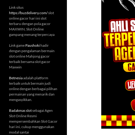
Link situs
https://buzdelivery.com/
slot
online gacor hari ini slot
terbaru dengan pola gacor
MAXWIN, Slot Online
gampang menang terpercaya
Link game
Paushoki
hadir
dengan pengalaman bermain
slot online Mahjong gacor
terbaik bersama slot gacor
Maxwin
Betnesia
adalah platform
terbaik untuk bermain judi
online dengan berbagai pilihan
permainan yang menarik dan
mengasyikkan.
Badakmas slot
sebagai Agen
Slot Online Resmi
mempersembahkan Slot Gacor
hari ini, cukup menggunakan
modal santai