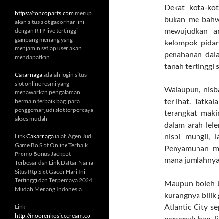
Dekat kota-ko
https://roncoparts.com
merup
bukan me bahw
akan situs slot gacor hari ini
mewujudkan ar
dengan RTP live tertinggi
gampang menang yang
kelompok pidan
menjamin setiap user akan
penahanan dala
mendapatkan
tanah tertinggi 
Cakarnaga
adalah login situs
slot online resmi yang
Walaupun, nisba
menawarkan pengalaman
terlihat. Tatka
bermain terbaik bagi para
penggemar judi slot terpercaya
terangkat mak
akses mudah
dalam arah lel
nisbi mungil, 
Link
Cakarnaga
ialah Agen Judi
Game Bo Slot Online Terbaik
Penyamunan mob
Promo Bonus Jackpot
mana jumlahnya
Terbesar dan Link Daftar Nama
Situs Rtp Slot Gacor Hari Ini
Tertinggi dan Terpercaya 2024
Maupun boleh b
Mudah Menang Indonesia.
kurangnya bilik 
Atlantic City s
Link
http://moorenkosicecream.co
persepuluhan l