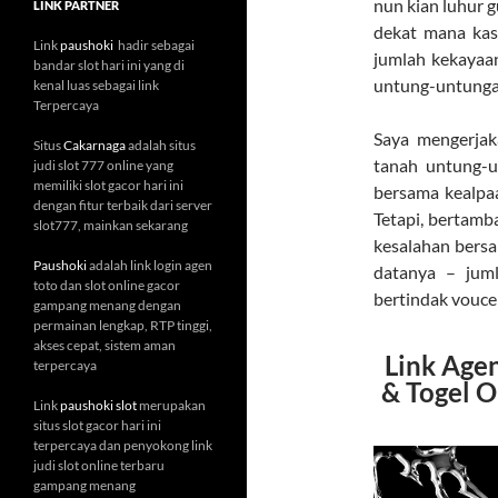
nun kian luhur g
LINK PARTNER
dekat mana kasi
Link
paushoki
hadir sebagai
jumlah kekayaan
bandar slot hari ini yang di
untung-untunga
kenal luas sebagai link
Terpercaya
Saya mengerjak
Situs
Cakarnaga
adalah situs
tanah untung-u
judi slot 777 online yang
memiliki slot gacor hari ini
bersama kealpa
dengan fitur terbaik dari server
Tetapi, bertamb
slot777, mainkan sekarang
kesalahan bers
Paushoki
adalah link login agen
datanya – jum
toto dan slot online gacor
bertindak voucer
gampang menang dengan
permainan lengkap, RTP tinggi,
akses cepat, sistem aman
Link Age
terpercaya
& Togel O
Link
paushoki slot
merupakan
situs slot gacor hari ini
terpercaya dan penyokong link
judi slot online terbaru
gampang menang