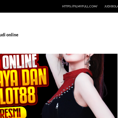
HTTPS://FILMYFULL.COM/
JUDI BOL
judi online