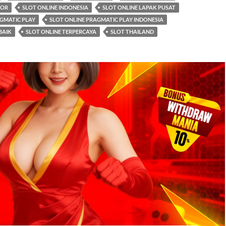
COR
SLOT ONLINE INDONESIA
SLOT ONLINE LAPAK PUSAT
AGMATIC PLAY
SLOT ONLINE PRAGMATIC PLAY INDONESIA
BAIK
SLOT ONLINE TERPERCAYA
SLOT THAILAND