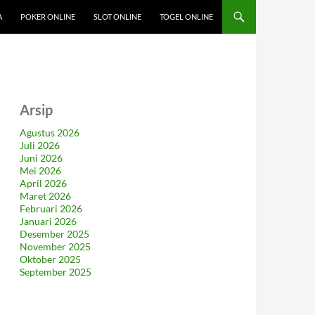
A
POKER ONLINE
SLOT ONLINE
TOGEL ONLINE
Arsip
Agustus 2026
Juli 2026
Juni 2026
Mei 2026
April 2026
Maret 2026
Februari 2026
Januari 2026
Desember 2025
November 2025
Oktober 2025
September 2025