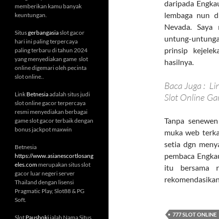
daripada Engka
memberikan kamu banyak
lembaga nun di
keuntungan.
Nevada. Saya 
Situs
gerbangasia
slot gacor
untung-untung
hari ini paling terpercaya
prinsip kejele
paling terbaru di tahun 2024
yang menyediakan game slot
hasilnya.
online digemari oleh pecinta
slot online..
Baca Juga : Li
Link
Betnesia
adalah situs judi
Slot Online G
slot online gacor terpercaya
resmi menyediakan berbagai
Tanpa senewen
game slot gacor terbaik dengan
bonus jackpot maxwin
muka web terkai
setia dgn menya
Betnesia
pembaca Engkau
https://www.asianescortlosang
eles.com
merupakan situs slot
itu bersama r
gacor luar negeri server
rekomendasikan 
Thailand dengan lisensi
Pragmatic Play, Slot88 & PG
Soft.
777 SLOT ONLINE
Slot
Paushoki
ialah Nama Situs