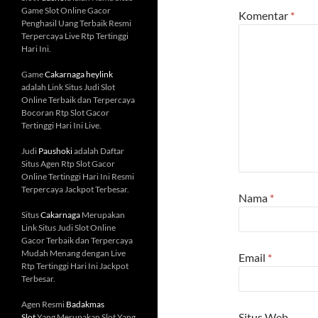
Game Slot Online Gacor
Komentar
*
Penghasil Uang Terbaik Resmi
Terpercaya Live Rtp Tertinggi
Hari Ini.
Game
Cakarnaga heylink
adalah Link Situs Judi Slot
Online Terbaik dan Terpercaya
Bocoran Rtp Slot Gacor
Tertinggi Hari Ini Live.
Judi
Paushoki
adalah Daftar
Situs Agen Rtp Slot Gacor
Online Tertinggi Hari Ini Resmi
Terpercaya Jackpot Terbesar.
Nama
*
Situs
Cakarnaga
Merupakan
Link Situs Judi Slot Online
Gacor Terbaik dan Terpercaya
Mudah Menang dengan Live
Email
*
Rtp Tertinggi Hari Ini Jackpot
Terbesar.
Agen Resmi
Badakmas
Situs Web
Slot
Yang Merupakan Slot Yang