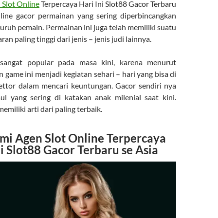
 Slot Online
Terpercaya Hari Ini Slot88 Gacor Terbaru
nline gacor permainan yang sering diperbincangkan
eluruh pemain. Permainan ini juga telah memiliki suatu
an paling tinggi dari jenis – jenis judi lainnya.
sangat popular pada masa kini, karena menurut
game ini menjadi kegiatan sehari – hari yang bisa di
ettor dalam mencari keuntungan. Gacor sendiri nya
ul yang sering di katakan anak milenial saat kini.
emiliki arti dari paling terbaik.
mi Agen Slot Online Terpercaya
ni Slot88 Gacor Terbaru se Asia