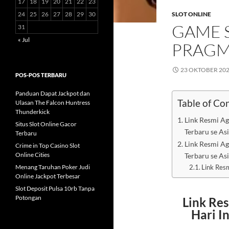
17
18
19
20
21
22
23
24
25
26
27
28
29
30
SLOT ONLINE
GAME 
31
« Jul
PRAGMA
23 OKTOBER 20
POS-POS TERBARU
Panduan Dapat Jackpot dan
Table of Co
Ulasan The Falcon Huntress
Thunderkick
Link Resmi Ag
Situs Slot Online Gacor
Terbaru se As
Terbaru
Link Resmi Ag
Crime in Top Casino Slot
Online Cities
Terbaru se As
Menang Taruhan Poker Judi
Link Resm
Online Jackpot Terbesar
Slot Deposit Pulsa 10rb Tanpa
Potongan
Link Res
Hari I