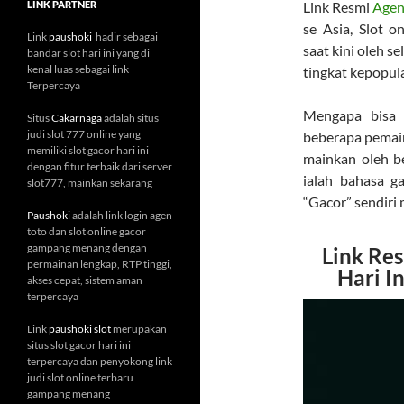
LINK PARTNER
Link Resmi
Agen
se Asia, Slot o
Link
paushoki
hadir sebagai
saat kini oleh s
bandar slot hari ini yang di
kenal luas sebagai link
tingkat kepopular
Terpercaya
Mengapa bisa 
Situs
Cakarnaga
adalah situs
judi slot 777 online yang
beberapa pemain 
memiliki slot gacor hari ini
mainkan oleh b
dengan fitur terbaik dari server
ialah bahasa ga
slot777, mainkan sekarang
“Gacor” sendiri m
Paushoki
adalah link login agen
toto dan slot online gacor
gampang menang dengan
Link Res
permainan lengkap, RTP tinggi,
Hari I
akses cepat, sistem aman
terpercaya
Link
paushoki slot
merupakan
situs slot gacor hari ini
terpercaya dan penyokong link
judi slot online terbaru
gampang menang