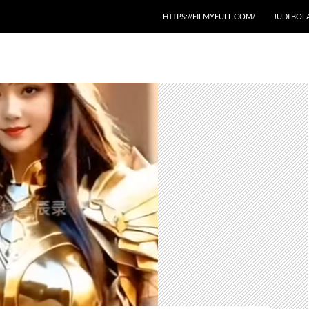
HTTPS://FILMYFULL.COM/
JUDI BOL