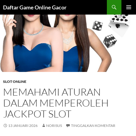
Langsung
Cari
Daftar Game Online Gacor
ke
MENU
isi
UTAMA
SLOT ONLINE
MEMAHAMI ATURAN
DALAM MEMPEROLEH
JACKPOT SLOT
13 JANUARI 2026
NORISUS
TINGGALKAN KOMENTAR