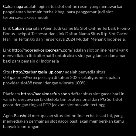
Cakarnaga
adalah login situs slot online resmi yang menawarkan
pengalaman bermain terbaik bagi para penggemar judi slot
terpercaya akses mudah
Link
Cakarnaga
ialah Agen Judi Game Bo Slot Online Terbaik Promo
Bonus Jackpot Terbesar dan Link Daftar Nama Situs Rtp Slot Gacor
Hari Ini Tertinggi dan Terpercaya 2024 Mudah Menang Indonesia.
Link
http://moorenkosicecream.com/
adalah slot online resmi yang
menyediakan link alternatif untuk akses slot yang lancar dan aman
bagi para pemain di Indonesia
Situs
http://gerbangasia-up.com/
adalah penyedia situs
slot
gacor
online
terpercaya di tahun 2025 sekaligus merupakan
provider slot88 resmi dengan winrate 100%!
Platform
https://badakmasfun.shop
daftar situs slot gacor hari ini
yang terpercaya serta dikelola tim professional dari PG Soft slot
gacor dengan tingkat RTP jackpot slot maxwin tertinggi
Agen
Paushoki
merupakan situs slot online terbaik saat ini, yang
menyediakan permainan slot gacor pasti akan memberikan kamu
banyak keuntungan.