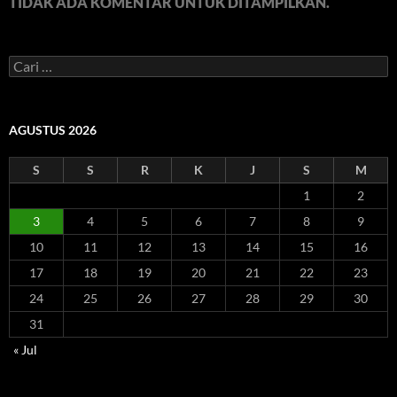
TIDAK ADA KOMENTAR UNTUK DITAMPILKAN.
C
a
r
i
u
AGUSTUS 2026
n
t
S
S
R
K
J
S
M
u
k
1
2
:
3
4
5
6
7
8
9
10
11
12
13
14
15
16
17
18
19
20
21
22
23
24
25
26
27
28
29
30
31
« Jul