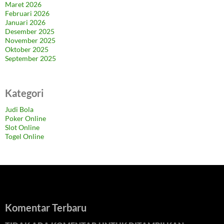
Maret 2026
Februari 2026
Januari 2026
Desember 2025
November 2025
Oktober 2025
September 2025
Kategori
Judi Bola
Poker Online
Slot Online
Togel Online
Komentar Terbaru