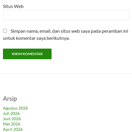
Situs Web
Simpan nama, email, dan situs web saya pada peramban ini
untuk komentar saya berikutnya.
Arsip
Agustus 2026
Juli 2026
Juni 2026
Mei 2026
April 2026