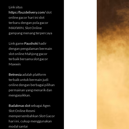
Link situs
https://buzdelivery.com/
slot
online gacor hari ini slot
terbaru dengan pola gacor
MAXWIN, Slot Online
gampang menang terpercaya
Link game
Paushoki
hadir
dengan pengalaman bermain
slot online Mahjong gacor
terbaik bersama slot gacor
Maxwin
Betnesia
adalah platform
terbaik untuk bermain judi
online dengan berbagai pilihan
permainan yang menarik dan
mengasyikkan.
Badakmas slot
sebagai Agen
Slot Online Resmi
mempersembahkan Slot Gacor
hari ini, cukup menggunakan
modal santai