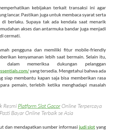
emperhatikan kebijakan terkait transaksi ini agar
ung lancar. Pastikan juga untuk membaca syarat serta
 di berlaku. Supaya tak ada kendala saat menarik
mudahan akses dan antarmuka bandar juga menjadi
di cermati.
mah pengguna dan memiliki fitur mobile-friendly
erikan kenyamanan lebih saat bermain. Selain itu,
a dalam memeriksa dukungan pelanggan
essentials.com/
yang tersedia. Mengetahui bahwa ada
ng siap membantu kapan saja bisa memberikan rasa
para pemain, terlebih ketika menghadapi masalah
nk Resmi
Platform Slot Gacor
Online Terpercaya
asti Bayar Online Terbaik se Asia
njut dan mendapatkan sumber informasi
judi slot
yang