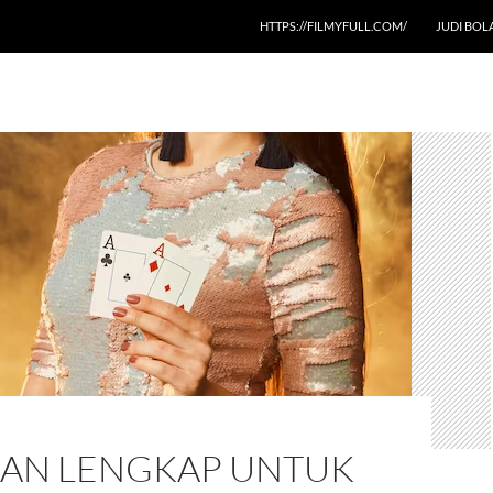
HTTPS://FILMYFULL.COM/
JUDI BOL
AN LENGKAP UNTUK