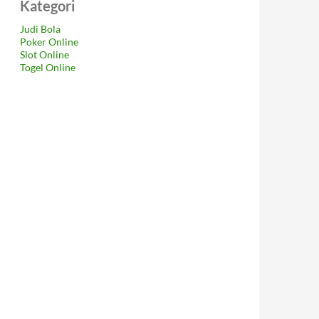
Kategori
Judi Bola
Poker Online
Slot Online
Togel Online