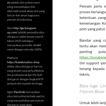
m/
adalah slot online resmi
Pemain perlu m
yang menyediakan link
alternatif untuk akses slot yang
proses berlangs
lancar dan aman bagi para
ketentuan yang
pemain di Indonesia
kemenangan. Ke
Situs
http://gerbangasia-
poin yang patut 
up.com/
adalah penyedia situs
slot
gacor
online
terpercaya di
Bandar yang ra
tahun 2025 sekaligus
merupakan provider slot88
tentu akan memb
resmi dengan winrate 100%!
penting pul
https://scrubsn
Platform
https://badakmasfun.shop
tim support ya
daftar situs slot gacor hari ini
tenang kepada 
yang terpercaya serta dikelola
teknis.
tim professional dari PG Soft
slot gacor dengan tingkat RTP
jackpot slot maxwin tertinggi
Baca Juga : Li
Maxwin Besar P
Agen
Paushoki
merupakan
situs slot online terbaik saat ini,
yang menyediakan permainan
Untuk lebih la
slot gacor pasti akan