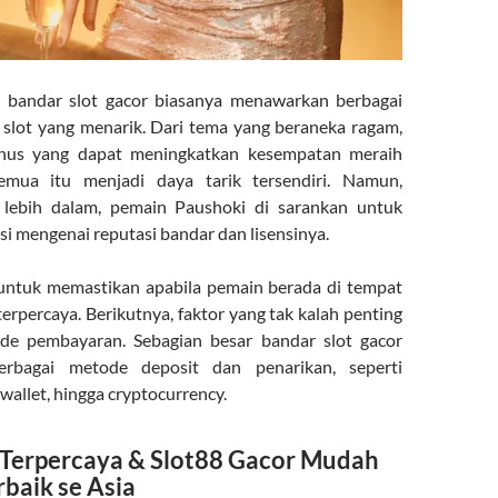
 bandar slot gacor biasanya menawarkan berbagai
 slot yang menarik. Dari tema yang beraneka ragam,
onus yang dapat meningkatkan kesempatan meraih
emua itu menjadi daya tarik tersendiri. Namun,
 lebih dalam, pemain Paushoki di sarankan untuk
si mengenai reputasi bandar dan lisensinya.
 untuk memastikan apabila pemain berada di tempat
erpercaya. Berikutnya, faktor yang tak kalah penting
ode pembayaran. Sebagian besar bandar slot gacor
rbagai metode deposit dan penarikan, seperti
-wallet, hingga cryptocurrency.
 Terpercaya & Slot88 Gacor Mudah
baik se Asia