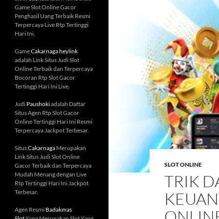
Game Slot Online Gacor
Penghasil Uang Terbaik Resmi
Terpercaya Live Rtp Tertinggi
Hari Ini.
Game
Cakarnaga heylink
adalah Link Situs Judi Slot
Online Terbaik dan Terpercaya
Bocoran Rtp Slot Gacor
Tertinggi Hari Ini Live.
Judi
Paushoki
adalah Daftar
Situs Agen Rtp Slot Gacor
Online Tertinggi Hari Ini Resmi
Terpercaya Jackpot Terbesar.
Situs
Cakarnaga
Merupakan
Link Situs Judi Slot Online
SLOT ONLINE
Gacor Terbaik dan Terpercaya
Mudah Menang dengan Live
TRIK 
Rtp Tertinggi Hari Ini Jackpot
Terbesar.
KEUAN
Agen Resmi
Badakmas
ONLIN
Slot
Yang Merupakan Slot Yang