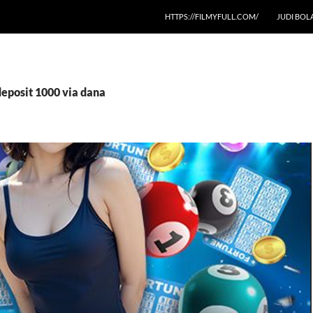
HTTPS://FILMYFULL.COM/
JUDI BOL
 deposit 1000 via dana