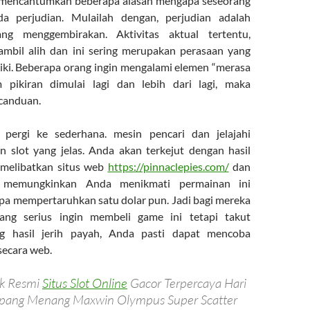
an mencantumkan beberapa alasan mengapa seseorang
a perjudian. Mulailah dengan, perjudian adalah
ng menggembirakan. Aktivitas aktual tertentu,
ambil alih dan ini sering merupakan perasaan yang
liki. Beberapa orang ingin mengalami elemen “merasa
m pikiran dimulai lagi dan lebih dari lagi, maka
canduan.
pergi ke sederhana. mesin pencari dan jelajahi
 slot yang jelas. Anda akan terkejut dengan hasil
 melibatkan situs web
https://pinnaclepies.com/
dan
 memungkinkan Anda menikmati permainan ini
a mempertaruhkan satu dolar pun. Jadi bagi mereka
ang serius ingin membeli game ini tetapi takut
ng hasil jerih payah, Anda pasti dapat mencoba
ecara web.
nk Resmi
Situs Slot Online
Gacor Terpercaya Hari
pang Menang Maxwin Olympus Super Scatter