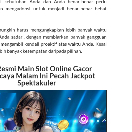
i kebutuhan Anda dan Anda benar-benar perlu
n mengadopsi untuk menjadi benar-benar hebat
ungkin harus mengungkapkan lebih banyak waktu
Anda sadari, dengan membiarkan banyak gangguan
 mengambil kendali proaktif atas waktu Anda. Kesal
bih banyak kesempatan daripada pilihan.
Resmi Main Slot Online Gacor
caya Malam Ini Pecah Jackpot
Spektakuler