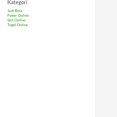
Kategori
Judi Bola
Poker Online
Slot Online
Togel Online