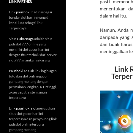
pasti memenuh
LINK PARTNER
menentukan da
Link
paushoki
hadir sebagai
dalam hal itu.
bandar slot hari ini yang di
kenal luas sebagai link
Terpercaya
Namun, Anda m
daripada yang 
Situs
Cakarnaga
adalah situs
dan tidak harus
judi slot 777 online yang
memiliki slot gacor hari ini
meninggalkan le
dengan fitur terbaik dari server
slot777, mainkan sekarang
Link 
Paushoki
adalah link login agen
Terper
toto dan slot online gacor
gampang menang dengan
permainan lengkap, RTP tinggi,
akses cepat, sistem aman
terpercaya
Link
paushoki slot
merupakan
situs slot gacor hari ini
terpercaya dan penyokong link
judi slot online terbaru
gampang menang