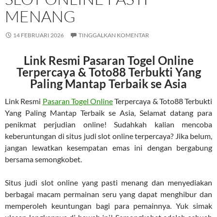
MENANG
14 FEBRUARI 2026
TINGGALKAN KOMENTAR
Link Resmi Pasaran Togel Online
Terpercaya & Toto88 Terbukti Yang
Paling Mantap Terbaik se Asia
Link Resmi
Pasaran Togel Online
Terpercaya & Toto88 Terbukti
Yang Paling Mantap Terbaik se Asia, Selamat datang para
penikmat perjudian online! Sudahkah kalian mencoba
keberuntungan di situs judi slot online terpercaya? Jika belum,
jangan lewatkan kesempatan emas ini dengan bergabung
bersama semongkobet.
Situs judi slot online yang pasti menang dan menyediakan
berbagai macam permainan seru yang dapat menghibur dan
memperoleh keuntungan bagi para pemainnya. Yuk simak