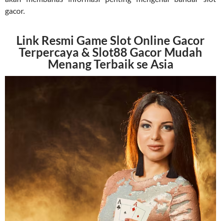
gacor.
Link Resmi Game Slot Online Gacor
Terpercaya & Slot88 Gacor Mudah
Menang Terbaik se Asia