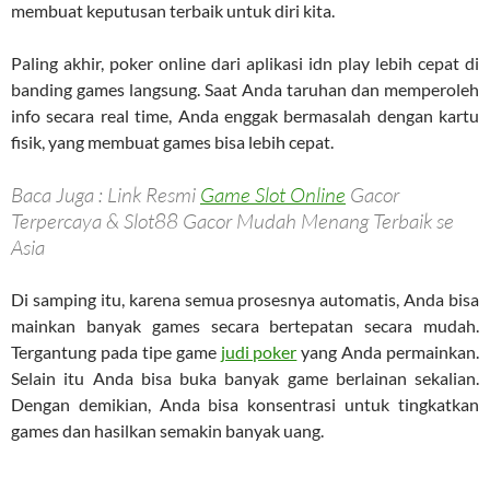
membuat keputusan terbaik untuk diri kita.
Paling akhir, poker online dari aplikasi idn play lebih cepat di
banding games langsung. Saat Anda taruhan dan memperoleh
info secara real time, Anda enggak bermasalah dengan kartu
fisik, yang membuat games bisa lebih cepat.
Baca Juga : Link Resmi
Game Slot Online
Gacor
Terpercaya & Slot88 Gacor Mudah Menang Terbaik se
Asia
Di samping itu, karena semua prosesnya automatis, Anda bisa
mainkan banyak games secara bertepatan secara mudah.
Tergantung pada tipe game
judi poker
yang Anda permainkan.
Selain itu Anda bisa buka banyak game berlainan sekalian.
Dengan demikian, Anda bisa konsentrasi untuk tingkatkan
games dan hasilkan semakin banyak uang.