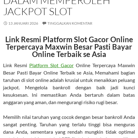
DALAM MEMPEROLEH
JACKPOT SLOT
13 JANUARI 2026
TINGGALKAN KOMENTAR
Link Resmi Platform Slot Gacor Online
Terpercaya Maxwin Besar Pasti Bayar
Online Terbaik se Asia
Link Resmi
Platform Slot Gacor
Online Terpercaya Maxwin
Besar Pasti Bayar Online Terbaik se Asia, Memahami bagian
taruhan di slot online adalah krusial untuk menaikkan peluang
jackpot. Mengelola bankroll dengan baik jadi kunci
kesuksesan. Ini memastikan Anda bertaruh dalam batas
anggaran yang aman, dan mengurangi risiko rugi besar.
Memilih nilai taruhan yang cocok dengan besar bankroll Anda
sangat penting. Taruhan yang terlalu tinggi bisa menguras
dana Anda, sementara yang rendah mungkin tidak optimal