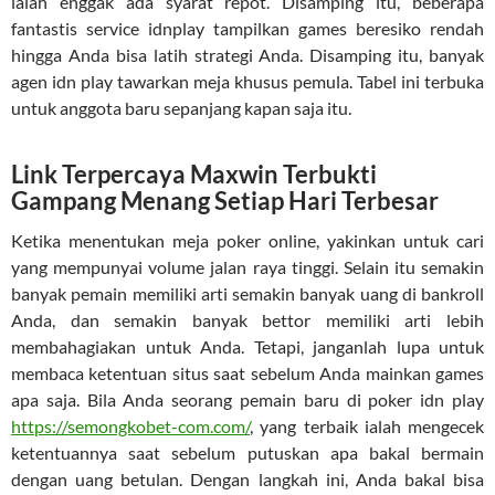
ialah enggak ada syarat repot. Disamping itu, beberapa
fantastis service idnplay tampilkan games beresiko rendah
hingga Anda bisa latih strategi Anda. Disamping itu, banyak
agen idn play tawarkan meja khusus pemula. Tabel ini terbuka
untuk anggota baru sepanjang kapan saja itu.
Link Terpercaya Maxwin Terbukti
Gampang Menang Setiap Hari Terbesar
Ketika menentukan meja poker online, yakinkan untuk cari
yang mempunyai volume jalan raya tinggi. Selain itu semakin
banyak pemain memiliki arti semakin banyak uang di bankroll
Anda, dan semakin banyak bettor memiliki arti lebih
membahagiakan untuk Anda. Tetapi, janganlah lupa untuk
membaca ketentuan situs saat sebelum Anda mainkan games
apa saja. Bila Anda seorang pemain baru di poker idn play
https://semongkobet-com.com/
, yang terbaik ialah mengecek
ketentuannya saat sebelum putuskan apa bakal bermain
dengan uang betulan. Dengan langkah ini, Anda bakal bisa