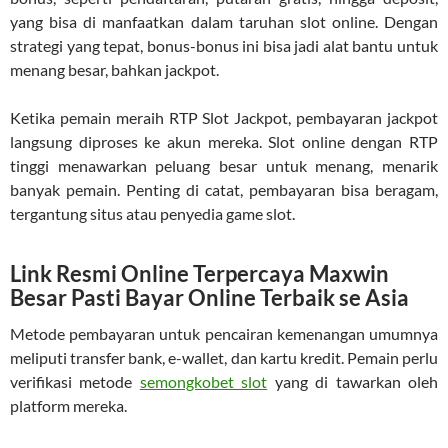
yang bisa di manfaatkan dalam taruhan slot online. Dengan
strategi yang tepat, bonus-bonus ini bisa jadi alat bantu untuk
menang besar, bahkan jackpot.
Ketika pemain meraih RTP Slot Jackpot, pembayaran jackpot
langsung diproses ke akun mereka. Slot online dengan RTP
tinggi menawarkan peluang besar untuk menang, menarik
banyak pemain. Penting di catat, pembayaran bisa beragam,
tergantung situs atau penyedia game slot.
Link Resmi Online Terpercaya Maxwin
Besar Pasti Bayar Online Terbaik se Asia
Metode pembayaran untuk pencairan kemenangan umumnya
meliputi transfer bank, e-wallet, dan kartu kredit. Pemain perlu
verifikasi metode
semongkobet slot
yang di tawarkan oleh
platform mereka.