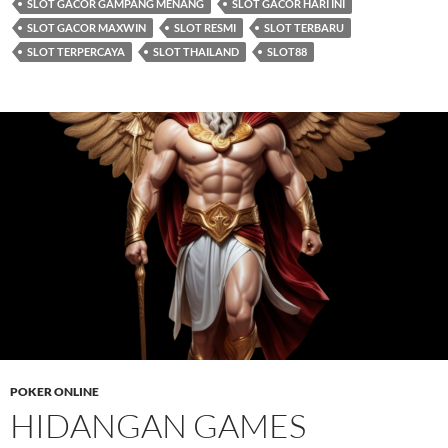
SLOT GACOR GAMPANG MENANG
SLOT GACOR HARI INI
SLOT GACOR MAXWIN
SLOT RESMI
SLOT TERBARU
SLOT TERPERCAYA
SLOT THAILAND
SLOT88
POKER ONLINE
HIDANGAN GAMES