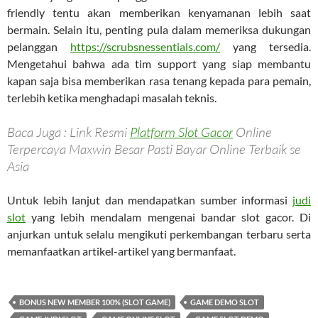
friendly tentu akan memberikan kenyamanan lebih saat
bermain. Selain itu, penting pula dalam memeriksa dukungan
pelanggan
https://scrubsnessentials.com/
yang tersedia.
Mengetahui bahwa ada tim support yang siap membantu
kapan saja bisa memberikan rasa tenang kepada para pemain,
terlebih ketika menghadapi masalah teknis.
Baca Juga : Link Resmi
Platform Slot Gacor
Online
Terpercaya Maxwin Besar Pasti Bayar Online Terbaik se
Asia
Untuk lebih lanjut dan mendapatkan sumber informasi
judi
slot
yang lebih mendalam mengenai bandar slot gacor. Di
anjurkan untuk selalu mengikuti perkembangan terbaru serta
memanfaatkan artikel-artikel yang bermanfaat.
BONUS NEW MEMBER 100% (SLOT GAME)
GAME DEMO SLOT