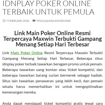
IDNPLAY POKER ONLINE
TERBAIK UNTUK PEMULA
7 FEBRUARI 2026
TINGGALKAN KOMENTAR
Link Main Poker Online Resmi
Terpercaya Maxwin Terbukti Gampang
Menang Setiap Hari Terbesar
Link
Main Poker Online
Resmi Terpercaya Maxwin Terbukti
Gampang Menang Setiap Hari Terbesar, Beberapa situs
idnplay poker terbaik tawarkan beragam promo untuk pemain.
Beberapa tawarkan uang kontan atau ticket kompetisi, dan
beberapa tawarkan barang curian bermerek sebagai hadiah.
Situs lain tawarkan penawaran yang lebih kecil, dan pemain
wisata harus memerhatikan ini untuk mengoptimalkan
kemenangan mereka.
Anda dapat mendapati ticket kompetisi gratis lewat cara