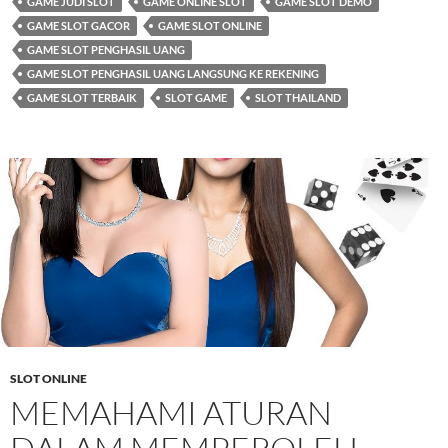
GAME JUDI SLOT
GAME ONLINE SLOT
GAME SLOT DEMO
GAME SLOT GACOR
GAME SLOT ONLINE
GAME SLOT PENGHASIL UANG
GAME SLOT PENGHASIL UANG LANGSUNG KE REKENING
GAME SLOT TERBAIK
SLOT GAME
SLOT THAILAND
SLOT ONLINE
MEMAHAMI ATURAN