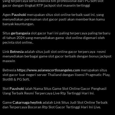
yang terpercaya serta dikelola tim professional dari PG Soft slot
gacor dengan tingkat RTP jackpot slot maxwin tertinggi
Agen
Paushoki
merupakan situs slot online terbaik saat ini, yang
menyediakan permainan slot gacor pasti akan memberikan kamu
banyak keuntungan.
Situs
gerbangasia
slot gacor hari ini paling terpercaya paling terbaru
di tahun 2024 yang menyediakan game slot online digemari oleh
pecinta slot online..
Link
Betnesia
adalah situs judi slot online gacor terpercaya resmi
menyediakan berbagai game slot gacor terbaik dengan bonus jackpot
maxwin
Betnesia
https://www.asianescortlosangeles.com
merupakan situs
slot gacor luar negeri server Thailand dengan lisensi Pragmatic Play,
Slot88 & PG Soft.
Slot
Paushoki
ialah Nama Situs Game Slot Online Gacor Penghasil
Uang Terbaik Resmi Terpercaya Live Rtp Tertinggi Hari Ini.
Game
Cakarnaga heylink
adalah Link Situs Judi Slot Online Terbaik
dan Terpercaya Bocoran Rtp Slot Gacor Tertinggi Hari Ini Live.