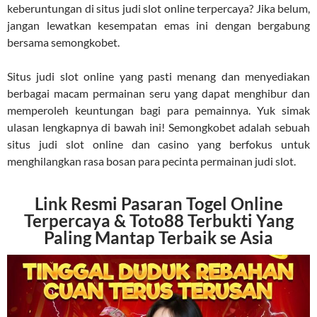
keberuntungan di situs judi slot online terpercaya? Jika belum,
jangan lewatkan kesempatan emas ini dengan bergabung
bersama semongkobet.
Situs judi slot online yang pasti menang dan menyediakan
berbagai macam permainan seru yang dapat menghibur dan
memperoleh keuntungan bagi para pemainnya. Yuk simak
ulasan lengkapnya di bawah ini! Semongkobet adalah sebuah
situs judi slot online dan casino yang berfokus untuk
menghilangkan rasa bosan para pecinta permainan judi slot.
Link Resmi Pasaran Togel Online
Terpercaya & Toto88 Terbukti Yang
Paling Mantap Terbaik se Asia