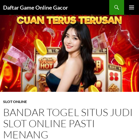
Langsung
Cari
Daftar Game Online Gacor
ke
MENU
isi
UTAMA
SLOT ONLINE
BANDAR TOGEL SITUS JUDI
SLOT ONLINE PASTI
MENANG